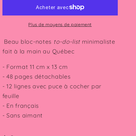
notes,
notes,
liste
liste
de
de
Plus de moyens de paiement
choses
choses
à
à
Beau bloc-notes
to-do-list
minimaliste
faire
faire
Greige
Greige
fait à la main au Québec
- Format 11 cm x 13 cm
- 48 pages détachables
- 12 lignes avec puce à cocher par
feuille
- En français
- Sans aimant