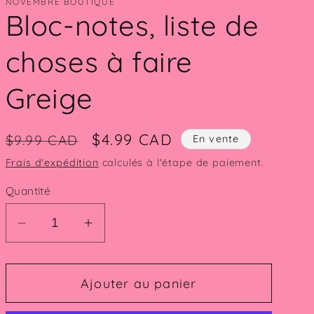
NOVEMBRE BOUTIQUE
Bloc-notes, liste de
choses à faire
Greige
Prix
Prix
$4.99 CAD
$9.99 CAD
En vente
habituel
promotionnel
Frais d'expédition
calculés à l'étape de paiement.
Quantité
Réduire
Augmenter
la
la
quantité
quantité
Ajouter au panier
de
de
Bloc-
Bloc-