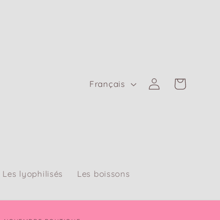
L
Panier
Connexion
Français
a
n
g
u
e
Les lyophilisés
Les boissons